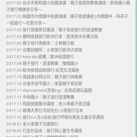
2017.03 台北市新和國小校園演講：親子旅遊與教養講座｜新和國小親
子旅行樂趣多分享～
2017.03 桃園市內壢國中校園演講：親子旅遊講座|內壢國中・與孩子
一起旅行～花絮分享～
2017.03 旅行思維節目邀請：親子長途旅行的浪漫教養
2017.05 聰明省錢旅行歐洲日本：經濟部水利署北區
2017.05 親子旅行樂趣多：士林親子館
2017.07 台電訓練所：小資旅行歐洲大冒險
2017.07 tutorabc直播：歐洲省錢旅行
2017.08 親子旅行，浪漫教養：螢橋國小
2017.09 歐洲省錢自助旅行:台茂生活講座
2017.10 資誠會計師公司：親子旅行與教養
2017.10 台南市安平國小：來當親子背包客
2017.11 skyscannerX流浪ing：冰島這樣玩最酷
2017.11 中角國小：親子旅行浪漫教養
2017.11 飛達旅遊聯合講座：坐火車親子遊法國
2017.12 銘傳大學日文研究社:小資旅行日本
2017.12 旅行X人生X自由:旅行呼吸的勇氣主題分享講座
2018.01 坐火車親子法國旅行
2018.03 行走的自由：旅行與心靈生命講座