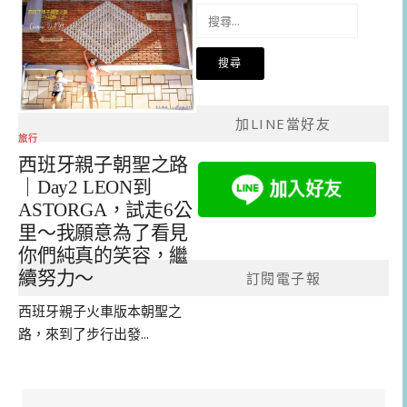
搜
尋
關
鍵
字:
加LINE當好友
旅行
西班牙親子朝聖之路
｜Day2 LEON到
ASTORGA，試走6公
里～我願意為了看見
你們純真的笑容，繼
續努力～
訂閱電子報
西班牙親子火車版本朝聖之
路，來到了步行出發...