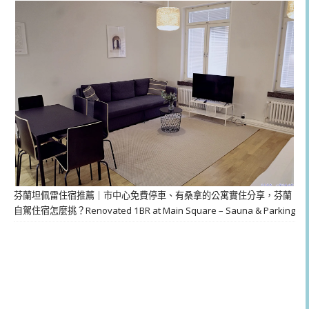
芬蘭坦佩雷住宿推薦｜市中心免費停車、有桑拿的公寓實住分享，芬蘭
自駕住宿怎麼挑？Renovated 1BR at Main Square – Sauna & Parking