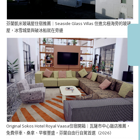
芬蘭凱米玻璃屋住宿推薦｜Seaside Glass Villas 住進北極海旁的玻璃
屋，冰雪城堡與破冰船就在旁邊
Original Sokos Hotel Royal Vaasa住宿開箱｜瓦薩市中心飯店推薦，
免費停車、桑拿、早餐豐盛，芬蘭自由行自駕首選（2026）