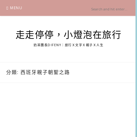
Skip
MENU
to
content
走走停停，小燈泡在旅行
奶茶團長DIFENY：旅行Ｘ文字Ｘ親子Ｘ人生
分類:
西班牙親子朝聖之路