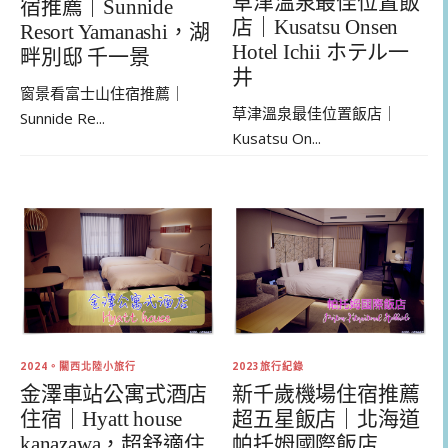
草津溫泉最佳位置飯
宿推薦｜Sunnide
店｜Kusatsu Onsen
Resort Yamanashi，湖
Hotel Ichii ホテル一
畔別邸 千一景
井
窗景看富士山住宿推薦｜
草津溫泉最佳位置飯店｜
Sunnide Re...
Kusatsu On...
2024。關西北陸小旅行
2023旅行紀錄
金澤車站公寓式酒店
新千歲機場住宿推薦
住宿｜Hyatt house
超五星飯店｜北海道
kanazawa，超舒適住
帕托姆國際飯店