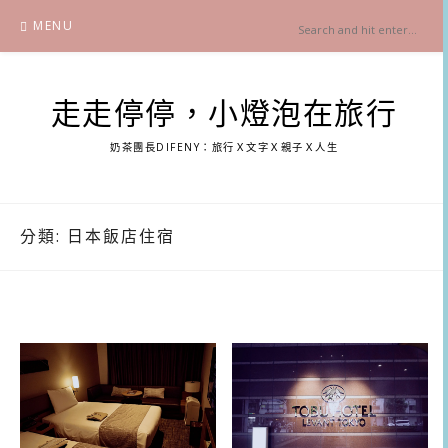
Skip
MENU
to
content
走走停停，小燈泡在旅行
奶茶團長DIFENY：旅行Ｘ文字Ｘ親子Ｘ人生
分類:
日本飯店住宿