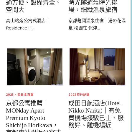
通方便、設備齊全、
時光隧道舊時光排
空間大
場，細緻溫泉旅宿
高山站旁公寓式酒店｜
京都龜岡溫泉住宿｜湯の花温
Residence H...
泉 松園荘 保津...
2023。西日本自駕
2023旅行紀錄
京都公寓推薦｜
成田日航酒店(Hotel
MONday Apart
Nikko Narita)｜有免
Premium Kyoto
費機場接駁巴士、服
Shichijo Horikawa，
務好、離機場近