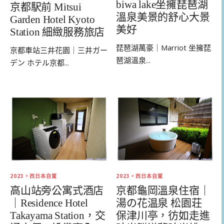
biwa lake坐擁琵琶湖
京都駅前 Mitsui
溫泉美景的舒心大景
Garden Hotel Kyoto
美好
Station 細緻服務旅店
琵琶湖萬豪｜Marriot 坐擁琵
京都車站三井花園｜三井ガー
琶湖溫泉...
デン ホテル京都...
2023。西日本自駕
2023。西日本自駕
高山站旁公寓式酒店
京都龜岡溫泉住宿｜
｜Residence Hotel
湯の花温泉 松園荘
Takayama Station，交
保津川亭，彷如走進