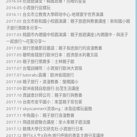
2016.04 欣旅遊講堂，韓國首爾，亮眼的星星
2016.05 小資旅行這樣玩
2016.11 台北市立教育大學師培中心-地理寰宇世界演講
2017.03 台北市新和國小校園演講：親子旅遊與教養講座｜新和國小親
子旅行樂趣多分享～
2017.03 桃園市內壢國中校園演講：親子旅遊講座|內壢國中・與孩子
一起旅行～花絮分享～
2017.03 旅行思維節目邀請：親子長途旅行的浪漫教養
2017.05 聰明省錢旅行歐洲日本：經濟部水利署北區
2017.05 親子旅行樂趣多：士林親子館
2017.07 台電訓練所：小資旅行歐洲大冒險
2017.07 tutorabc直播：歐洲省錢旅行
2017.08 親子旅行，浪漫教養：螢橋國小
2017.09 歐洲省錢自助旅行:台茂生活講座
2017.10 資誠會計師公司：親子旅行與教養
2017.10 台南市安平國小：來當親子背包客
2017.11 skyscannerX流浪ing：冰島這樣玩最酷
2017.11 中角國小：親子旅行浪漫教養
2017.11 飛達旅遊聯合講座：坐火車親子遊法國
2017.12 銘傳大學日文研究社:小資旅行日本
2017.12 旅行X人生X自由:旅行呼吸的勇氣主題分享講座