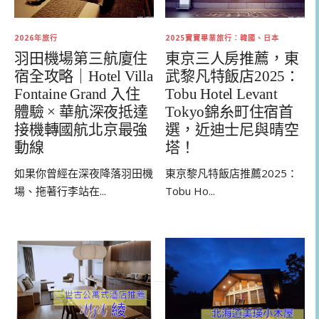
2026年旅行
2025寶寶畢業旅行：韓國、日本
羽田機場第三航廈住
東京三人房推薦，東
宿全攻略｜Hotel Villa
武黎凡特飯店2025：
Fontaine Grand 入住
Tobu Hotel Levant
體驗 × 華航深夜抵達
Tokyo錦糸町住宿首
接機轉國航北京最強
選，近迪士尼與晴空
動線
塔！
如果你曾經在深夜降落羽田機
東京黎凡特飯店推薦2025：
場、拖著行李站在...
Tobu Ho...