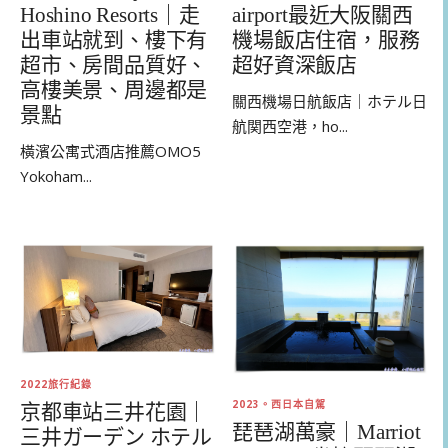
Hoshino Resorts｜走
airport最近大阪關西
出車站就到、樓下有
機場飯店住宿，服務
超市、房間品質好、
超好資深飯店
高樓美景、周邊都是
關西機場日航飯店｜ホテル日
景點
航関西空港，ho...
橫濱公寓式酒店推薦OMO5
Yokoham...
2022旅行紀錄
2023。西日本自駕
京都車站三井花園｜
琵琶湖萬豪｜Marriot
三井ガーデン ホテル