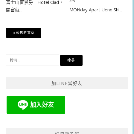
富士山窗景房｜Hotel Clad，
開窗就...
MONday Apart Ueno Shi...
文
較舊的文章
章
導
覽
搜
尋
關
鍵
加LINE當好友
字:
訂閱電子報