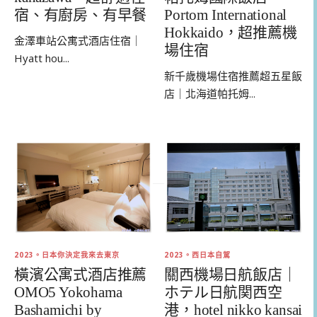
宿、有廚房、有早餐
Portom International
Hokkaido，超推薦機
金澤車站公寓式酒店住宿｜
場住宿
Hyatt hou...
新千歲機場住宿推薦超五星飯
店｜北海道帕托姆...
2023。日本你決定我來去東京
2023。西日本自駕
橫濱公寓式酒店推薦
關西機場日航飯店｜
OMO5 Yokohama
ホテル日航関西空
Bashamichi by
港，hotel nikko kansai