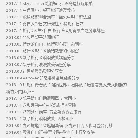
2017.11 skyscannerX流浪ing：冰島這樣玩最酷
2017.11 中角國小：親子旅行浪漫教養
2017.11 飛達旅遊聯合講座：坐火車親子遊法國
2017.12 銘傳大學日文研究社:小資旅行日本
2017.12 旅行X人生X自由:旅行呼吸的勇氣主題分享講座
2018.01 坐火車親子法國旅行
2018.03 行走的自由：旅行與心靈生命講座
2018.03 旅行Ｘ親子Ｘ情緒教養的小秘密
2018.06 親子旅行Ｘ浪漫教養講座分享
2018.07 親子旅行浪漫教養講座分享
2018.08 古晉新景點發現分享會
2018.09 Verywed非常婚禮蜜月路線分享
2018.10 用旅行帶著孩子閱讀世界，陪伴孩子培養看見大未來的能力-
新竹東門國小～
2018.10 親子背包自助很簡單-五常國小
2018.11 永和運動中心-小資旅行大冒險
2018.11 特輔列車講座--帶亞斯寶寶去旅行
2018.11 親子旅行浪漫教養--西松國小
2019.01 九州鐵道全省巡迴演講--JR九州日方Ｘ傑森整合行銷
2019.01 歐洲自由行-機票攻略--歐洲自由行全攻略