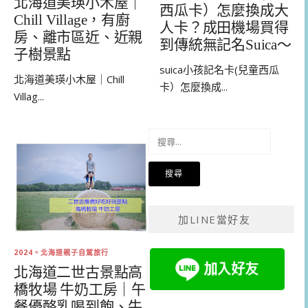
北海道美瑛小木屋｜
西瓜卡）怎麼換成大
Chill Village，有廚
人卡？成田機場買得
房、離市區近、近親
到傳統無記名Suica～
子樹景點
suica小孩記名卡(兒童西瓜
北海道美瑛小木屋｜Chill
卡）怎麼換成...
Villag...
搜
尋
關
鍵
字:
加LINE當好友
2024。北海道親子自駕旅行
北海道二世古景點高
橋牧場 牛奶工房｜午
餐優酪乳喝到飽、牛