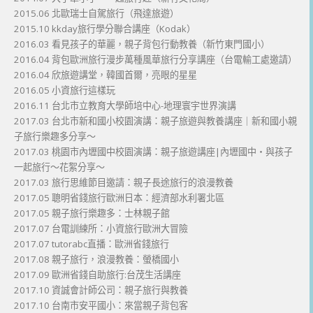
2015.06 北歐瑞士自駕旅行（飛達旅遊）
2015.10 kkday旅行學分聯合講座（Kodak）
2016.03 看見孩子的華麗，親子背包行動教養（新竹東門國小）
2016.04 背包歐洲旅行漫步萬種風華旅行分享講座（台電輸工處邀請）
2016.04 欣旅遊講堂，韓國首爾，亮眼的星星
2016.05 小資旅行這樣玩
2016.11 台北市立教育大學師培中心-地理寰宇世界演講
2017.03 台北市新和國小校園演講：親子旅遊與教養講座｜新和國小親
子旅行樂趣多分享～
2017.03 桃園市內壢國中校園演講：親子旅遊講座|內壢國中・與孩子
一起旅行～花絮分享～
2017.03 旅行思維節目邀請：親子長途旅行的浪漫教養
2017.05 聰明省錢旅行歐洲日本：經濟部水利署北區
2017.05 親子旅行樂趣多：士林親子館
2017.07 台電訓練所：小資旅行歐洲大冒險
2017.07 tutorabc直播：歐洲省錢旅行
2017.08 親子旅行，浪漫教養：螢橋國小
2017.09 歐洲省錢自助旅行:台茂生活講座
2017.10 資誠會計師公司：親子旅行與教養
2017.10 台南市安平國小：來當親子背包客