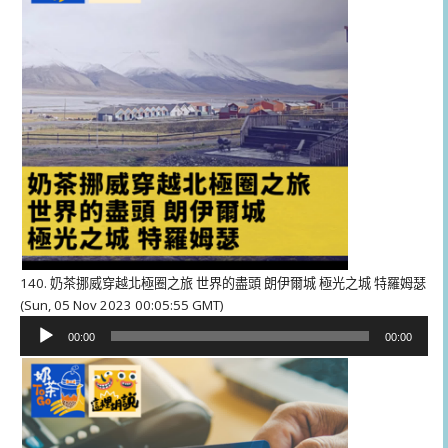
器
140. 奶茶挪威穿越北極圈之旅 世界的盡頭 朗伊爾城 極光之城 特羅姆瑟
(Sun, 05 Nov 2023 00:05:55 GMT)
音
00:00
00:00
訊
播
放
器