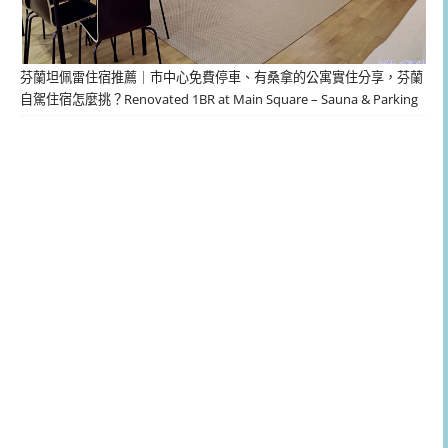
芬蘭坦佩雷住宿推薦｜市中心免費停車、有桑拿的公寓實住分享，芬蘭
自駕住宿怎麼挑？Renovated 1BR at Main Square – Sauna & Parking