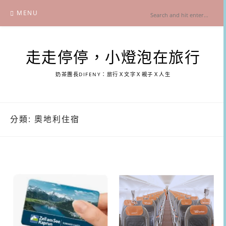
Skip
MENU
to
content
走走停停，小燈泡在旅行
奶茶團長DIFENY：旅行Ｘ文字Ｘ親子Ｘ人生
分類:
奧地利住宿