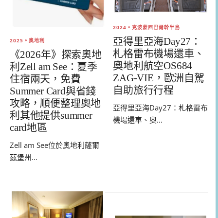
2024。克波蒙西巴爾幹半島
亞得里亞海Day27：
2025。奧地利
札格雷布機場還車、
《2026年》探索奧地
奧地利航空OS684
利Zell am See：夏季
ZAG-VIE，歐洲自駕
住宿兩天，免費
自助旅行行程
Summer Card與省錢
攻略，順便整理奧地
亞得里亞海Day27：札格雷布
利其他提供summer
機場還車、奧...
card地區
Zell am See位於奧地利薩爾
茲堡州...