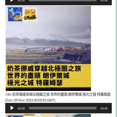
00:00
00:00
訊
播
放
器
140. 奶茶挪威穿越北極圈之旅 世界的盡頭 朗伊爾城 極光之城 特羅姆瑟
(Sun, 05 Nov 2023 00:05:55 GMT)
音
00:00
00:00
訊
播