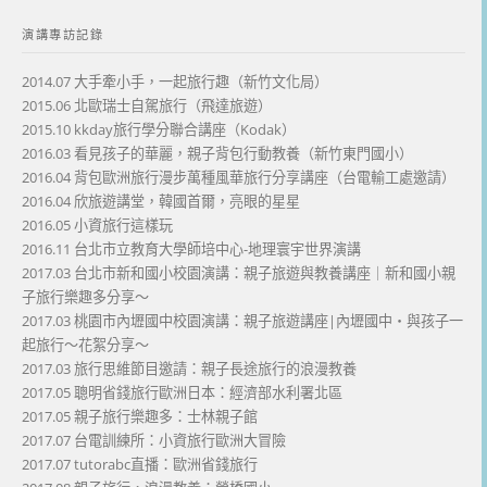
演講專訪記錄
2014.07 大手牽小手，一起旅行趣（新竹文化局）
2015.06 北歐瑞士自駕旅行（飛達旅遊）
2015.10 kkday旅行學分聯合講座（Kodak）
2016.03 看見孩子的華麗，親子背包行動教養（新竹東門國小）
2016.04 背包歐洲旅行漫步萬種風華旅行分享講座（台電輸工處邀請）
2016.04 欣旅遊講堂，韓國首爾，亮眼的星星
2016.05 小資旅行這樣玩
2016.11 台北市立教育大學師培中心-地理寰宇世界演講
2017.03 台北市新和國小校園演講：親子旅遊與教養講座｜新和國小親
子旅行樂趣多分享～
2017.03 桃園市內壢國中校園演講：親子旅遊講座|內壢國中・與孩子一
起旅行～花絮分享～
2017.03 旅行思維節目邀請：親子長途旅行的浪漫教養
2017.05 聰明省錢旅行歐洲日本：經濟部水利署北區
2017.05 親子旅行樂趣多：士林親子館
2017.07 台電訓練所：小資旅行歐洲大冒險
2017.07 tutorabc直播：歐洲省錢旅行