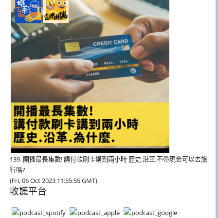
放
器
139. 開播最長集數! 講付款刷卡講到兩小時 歷史.沿革.不帶現金可以去旅
行嗎?
(Fri, 06 Oct 2023 11:55:55 GMT)
收聽平台