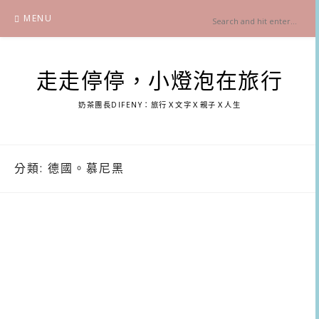
Skip
MENU
to
content
走走停停，小燈泡在旅行
奶茶團長DIFENY：旅行Ｘ文字Ｘ親子Ｘ人生
分類:
德國。慕尼黑