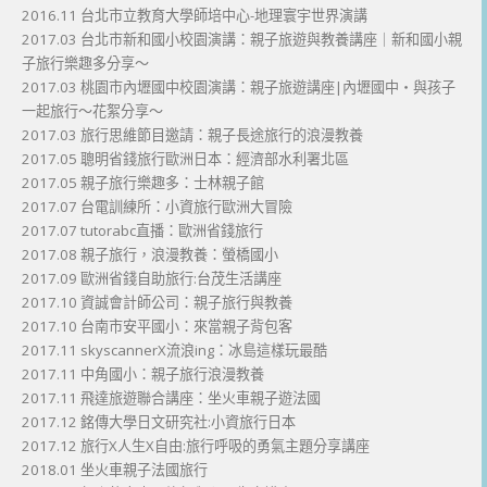
2016.11 台北市立教育大學師培中心-地理寰宇世界演講
2017.03 台北市新和國小校園演講：親子旅遊與教養講座｜新和國小親
子旅行樂趣多分享～
2017.03 桃園市內壢國中校園演講：親子旅遊講座|內壢國中・與孩子
一起旅行～花絮分享～
2017.03 旅行思維節目邀請：親子長途旅行的浪漫教養
2017.05 聰明省錢旅行歐洲日本：經濟部水利署北區
2017.05 親子旅行樂趣多：士林親子館
2017.07 台電訓練所：小資旅行歐洲大冒險
2017.07 tutorabc直播：歐洲省錢旅行
2017.08 親子旅行，浪漫教養：螢橋國小
2017.09 歐洲省錢自助旅行:台茂生活講座
2017.10 資誠會計師公司：親子旅行與教養
2017.10 台南市安平國小：來當親子背包客
2017.11 skyscannerX流浪ing：冰島這樣玩最酷
2017.11 中角國小：親子旅行浪漫教養
2017.11 飛達旅遊聯合講座：坐火車親子遊法國
2017.12 銘傳大學日文研究社:小資旅行日本
2017.12 旅行X人生X自由:旅行呼吸的勇氣主題分享講座
2018.01 坐火車親子法國旅行