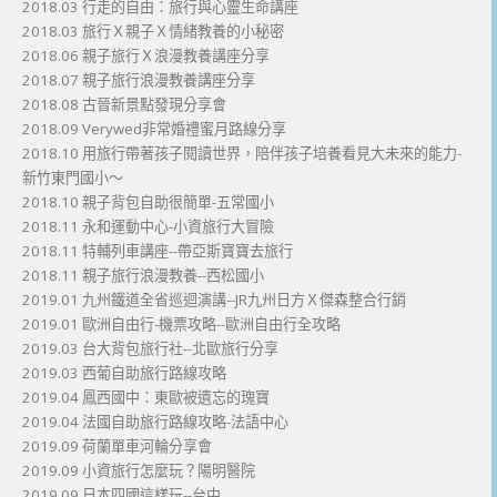
2018.03 行走的自由：旅行與心靈生命講座
2018.03 旅行Ｘ親子Ｘ情緒教養的小秘密
2018.06 親子旅行Ｘ浪漫教養講座分享
2018.07 親子旅行浪漫教養講座分享
2018.08 古晉新景點發現分享會
2018.09 Verywed非常婚禮蜜月路線分享
2018.10 用旅行帶著孩子閱讀世界，陪伴孩子培養看見大未來的能力-
新竹東門國小～
2018.10 親子背包自助很簡單-五常國小
2018.11 永和運動中心-小資旅行大冒險
2018.11 特輔列車講座--帶亞斯寶寶去旅行
2018.11 親子旅行浪漫教養--西松國小
2019.01 九州鐵道全省巡迴演講--JR九州日方Ｘ傑森整合行銷
2019.01 歐洲自由行-機票攻略--歐洲自由行全攻略
2019.03 台大背包旅行社--北歐旅行分享
2019.03 西葡自助旅行路線攻略
2019.04 鳳西國中：東歐被遺忘的瑰寶
2019.04 法國自助旅行路線攻略-法語中心
2019.09 荷蘭單車河輪分享會
2019.09 小資旅行怎麼玩？陽明醫院
2019.09 日本四國這樣玩--台中