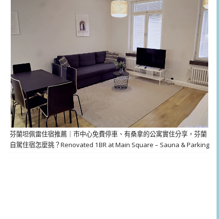
芬蘭坦佩雷住宿推薦｜市中心免費停車、有桑拿的公寓實住分享，芬蘭
自駕住宿怎麼挑？Renovated 1BR at Main Square – Sauna & Parking