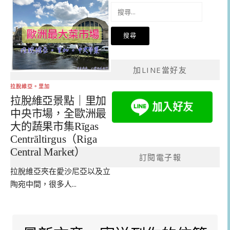
搜
尋
關
鍵
字:
加LINE當好友
拉脫維亞。里加
拉脫維亞景點｜里加
中央市場，全歐洲最
大的蔬果市集Rīgas
Centrāltirgus（Riga
Central Market）
訂閱電子報
拉脫維亞夾在愛沙尼亞以及立
陶宛中間，很多人...