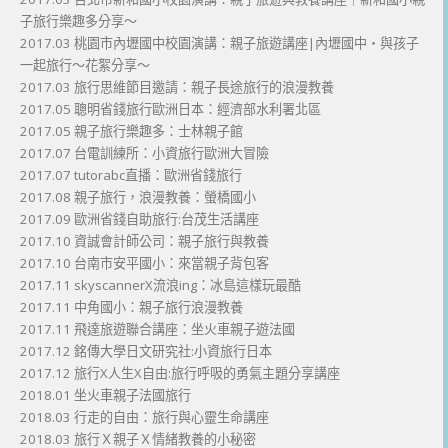
子旅行樂趣多分享～
2017.03 桃園市內壢國中校園演講：親子旅遊講座|內壢國中・與孩子
一起旅行～花絮分享～
2017.03 旅行思維節目邀請：親子長途旅行的浪漫教養
2017.05 聰明省錢旅行歐洲日本：經濟部水利署北區
2017.05 親子旅行樂趣多：士林親子館
2017.07 台電訓練所：小資旅行歐洲大冒險
2017.07 tutorabc直播：歐洲省錢旅行
2017.08 親子旅行，浪漫教養：螢橋國小
2017.09 歐洲省錢自助旅行:台茂生活講座
2017.10 資誠會計師公司：親子旅行與教養
2017.10 台南市安平國小：來當親子背包客
2017.11 skyscannerX流浪ing：冰島這樣玩最酷
2017.11 中角國小：親子旅行浪漫教養
2017.11 飛達旅遊聯合講座：坐火車親子遊法國
2017.12 銘傳大學日文研究社:小資旅行日本
2017.12 旅行X人生X自由:旅行呼吸的勇氣主題分享講座
2018.01 坐火車親子法國旅行
2018.03 行走的自由：旅行與心靈生命講座
2018.03 旅行Ｘ親子Ｘ情緒教養的小秘密