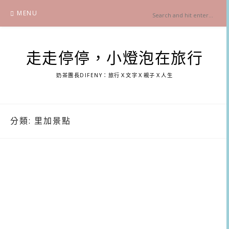
Skip
MENU
to
content
走走停停，小燈泡在旅行
奶茶團長DIFENY：旅行Ｘ文字Ｘ親子Ｘ人生
分類:
里加景點