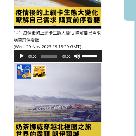
或
降
低
音
量。
141. 疫情後的上網卡生態大變化 瞭解自己需求
購買前停看聽
(Wed, 29 Nov 2023 19:18:29 GMT)
音
使
00:00
00:00
訊
用
播
向
放
上/
器
向
下
鍵
以
提
高
或
降