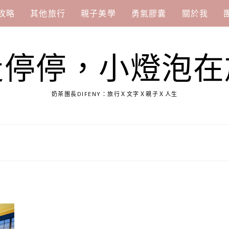
攻略
其他旅行
親子美學
勇氣膠囊
關於我
走停停，小燈泡在
奶茶團長DIFENY：旅行Ｘ文字Ｘ親子Ｘ人生