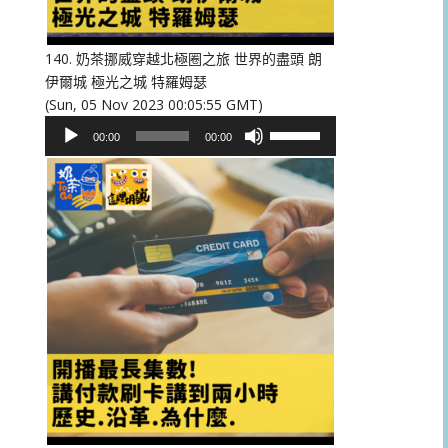
低
音
量。
140. 奶茶挪威穿越北極圈之旅 世界的盡頭 朗
伊爾城 極光之城 特羅姆瑟
(Sun, 05 Nov 2023 00:05:55 GMT)
音
使
00:00
00:00
訊
用
播
向
放
上/
器
向
下
鍵
以
提
高
或
降
低
音