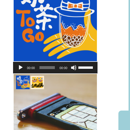
音
使
00:00
00:00
訊
用
播
向
放
上/
器
向
下
鍵
以
提
高