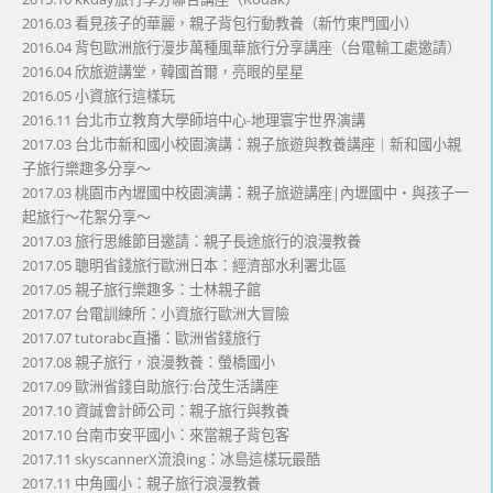
2016.03 看見孩子的華麗，親子背包行動教養（新竹東門國小）
2016.04 背包歐洲旅行漫步萬種風華旅行分享講座（台電輸工處邀請）
2016.04 欣旅遊講堂，韓國首爾，亮眼的星星
2016.05 小資旅行這樣玩
2016.11 台北市立教育大學師培中心-地理寰宇世界演講
2017.03 台北市新和國小校園演講：親子旅遊與教養講座｜新和國小親
子旅行樂趣多分享～
2017.03 桃園市內壢國中校園演講：親子旅遊講座|內壢國中・與孩子一
起旅行～花絮分享～
2017.03 旅行思維節目邀請：親子長途旅行的浪漫教養
2017.05 聰明省錢旅行歐洲日本：經濟部水利署北區
2017.05 親子旅行樂趣多：士林親子館
2017.07 台電訓練所：小資旅行歐洲大冒險
2017.07 tutorabc直播：歐洲省錢旅行
2017.08 親子旅行，浪漫教養：螢橋國小
2017.09 歐洲省錢自助旅行:台茂生活講座
2017.10 資誠會計師公司：親子旅行與教養
2017.10 台南市安平國小：來當親子背包客
2017.11 skyscannerX流浪ing：冰島這樣玩最酷
2017.11 中角國小：親子旅行浪漫教養