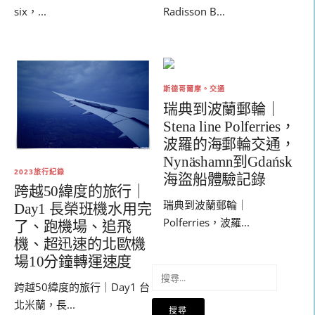
six，...
Radisson B...
斯德哥爾摩。交通
瑞典到波蘭郵輪｜
Stena line Polferries，
波羅的海郵輪交通，
Nynäshamn到Gdańsk
2023旅行紀錄
海盜船體驗記錄
跨越50緯度的旅行｜
瑞典到波蘭郵輪｜
Day1 長榮班機水用完
Polferries，波羅...
了、跑機場、追飛
機、超迅速的北歐機
場10分鐘轉運速度
搜
跨越50緯度的旅行｜Day1 台
尋
關
北米蘭，長...