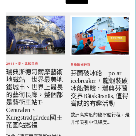
鍵
字:
2014。夏。北歐自助
冬季歐洲行程
瑞典斯德哥爾摩藝術
芬蘭破冰船｜polar
地鐵站｜世界最美地
icebreaker，龍蝦裝破
鐵城市、世界上最長
冰船體驗，瑞典芬蘭
的藝術長廊，整個都
交界Båtskärsnäs, 值得
是藝術車站T-
嘗試的有趣活動
Centralen、
歐洲高緯度的破冰船行程，是
Kungsträdgården國王
非常吸引中低緯度...
花園站巡禮