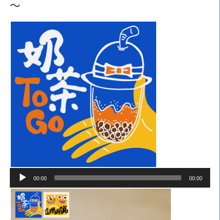
～
音
00:00
00:00
訊
播
放
器