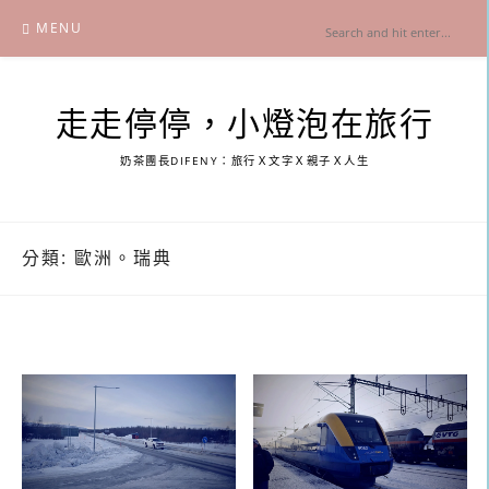
Skip
MENU
to
content
走走停停，小燈泡在旅行
奶茶團長DIFENY：旅行Ｘ文字Ｘ親子Ｘ人生
分類:
歐洲。瑞典