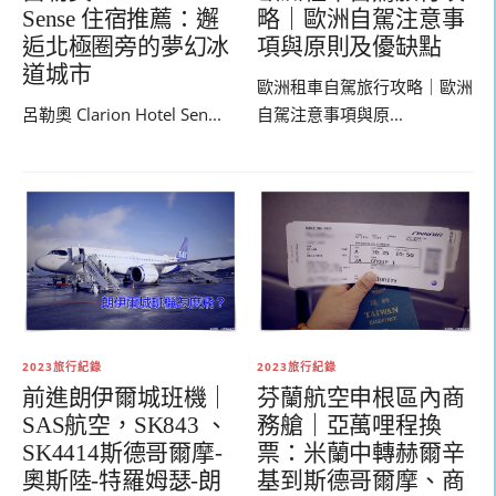
略｜歐洲自駕注意事
Sense 住宿推薦：邂
項與原則及優缺點
逅北極圈旁的夢幻冰
道城市
歐洲租車自駕旅行攻略｜歐洲
自駕注意事項與原...
呂勒奧 Clarion Hotel Sen...
2023旅行紀錄
2023旅行紀錄
前進朗伊爾城班機｜
芬蘭航空申根區內商
SAS航空，SK843 、
務艙｜亞萬哩程換
SK4414斯德哥爾摩-
票：米蘭中轉赫爾辛
奧斯陸-特羅姆瑟-朗
基到斯德哥爾摩
、
商