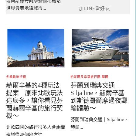
瑞典斯德哥爾摩藝術地鐵站｜
世界最美地鐵城市...
加LINE當好友
冬季歐洲行程
奶茶團長幸福旅行團-開團
赫爾辛基的4種玩法
芬蘭到瑞典交通｜
提案｜原來北歐玩法
Silja line，赫爾辛基
這麼多，讓你看見芬
到斯德哥爾摩過夜郵
蘭赫爾辛基的旅行契
輪體驗～
機～
芬蘭到瑞典交通｜Silja line，
北歐四國的旅行很多人會詢問
赫爾...
建議從哪個地方進...