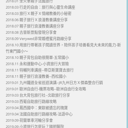
2018.01 坐火車親子法國旅行
2018.03 行走的自由：旅行與心靈生命講座
2018.03 旅行Ｘ親子Ｘ情緒教養的小秘密
2018.06 親子旅行Ｘ浪漫教養講座分享
2018.07 親子旅行浪漫教養講座分享
2018.08 古晉新景點發現分享會
2018.09 Verywed非常婚禮蜜月路線分享
2018.10 用旅行帶著孩子閱讀世界，陪伴孩子培養看見大未來的能力-新
竹東門國小～
2018.10 親子背包自助很簡單-五常國小
2018.11 永和運動中心-小資旅行大冒險
2018.11 特輔列車講座--帶亞斯寶寶去旅行
2018.11 親子旅行浪漫教養--西松國小
2019.01 九州鐵道全省巡迴演講--JR九州日方Ｘ傑森整合行銷
2019.01 歐洲自由行-機票攻略--歐洲自由行全攻略
2019.03 台大背包旅行社--北歐旅行分享
2019.03 西葡自助旅行路線攻略
2019.04 鳳西國中：東歐被遺忘的瑰寶
2019.04 法國自助旅行路線攻略-法語中心
2019.09 荷蘭單車河輪分享會
2019.09 小資旅行怎麼玩？陽明醫院