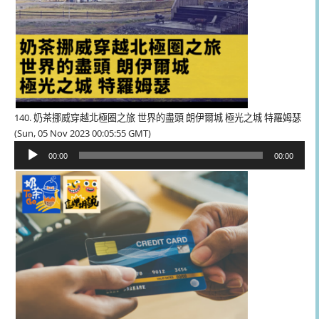
140. 奶茶挪威穿越北極圈之旅 世界的盡頭 朗伊爾城 極光之城 特羅姆瑟
(Sun, 05 Nov 2023 00:05:55 GMT)
音
00:00
00:00
訊
播
放
器