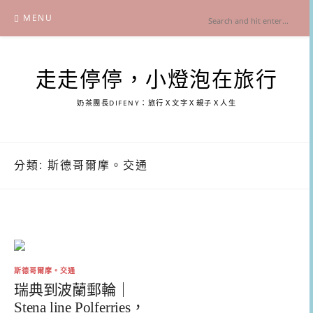
Skip
MENU
to
content
走走停停，小燈泡在旅行
奶茶團長DIFENY：旅行Ｘ文字Ｘ親子Ｘ人生
分類:
斯德哥爾摩。交通
斯德哥爾摩。交通
瑞典到波蘭郵輪｜
Stena line Polferries，