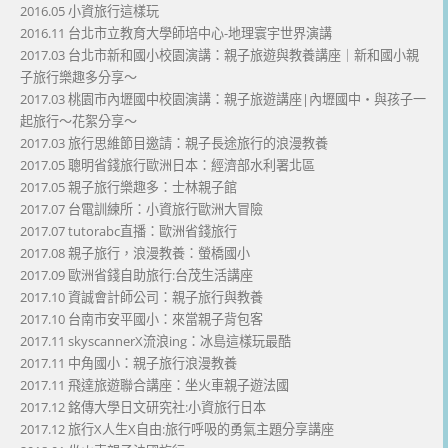
2016.05 小資旅行這樣玩
2016.11 台北市立教育大學師培中心-地理寰宇世界演講
2017.03 台北市新和國小校園演講：親子旅遊與教養講座｜新和國小親
子旅行樂趣多分享～
2017.03 桃園市內壢國中校園演講：親子旅遊講座|內壢國中・與孩子一
起旅行～花絮分享～
2017.03 旅行思維節目邀請：親子長途旅行的浪漫教養
2017.05 聰明省錢旅行歐洲日本：經濟部水利署北區
2017.05 親子旅行樂趣多：士林親子館
2017.07 台電訓練所：小資旅行歐洲大冒險
2017.07 tutorabc直播：歐洲省錢旅行
2017.08 親子旅行，浪漫教養：螢橋國小
2017.09 歐洲省錢自助旅行:台茂生活講座
2017.10 資誠會計師公司：親子旅行與教養
2017.10 台南市安平國小：來當親子背包客
2017.11 skyscannerX流浪ing：冰島這樣玩最酷
2017.11 中角國小：親子旅行浪漫教養
2017.11 飛達旅遊聯合講座：坐火車親子遊法國
2017.12 銘傳大學日文研究社:小資旅行日本
2017.12 旅行X人生X自由:旅行呼吸的勇氣主題分享講座