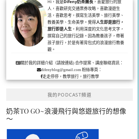
Hi，我是
Difeny奶茶團長
，喜愛旅行的旅
人，喜歡研究交通票券攻略，喜歡漫遊生
活，喜歡思考，撰寫生活美學、旅行美學、
教養美學、生命美學。覺得
人生即是旅行，
旅行即是人生
，利用深度的文化思考文字，
撰寫自己的旅行記錄。因為教養孩子，帶著
孩子旅行，於是有著背包式的浪漫旅行教養
觀。
合作提案、講座聯絡資訊：
關於我的詳細介紹（請按連結)
粉絲專頁：
difenyblog@gmail.com
走走停停，教學旅行，旅行教學
我的PODCAST頻道
奶茶TO GO~浪漫飛行與悠遊旅行的想像
～