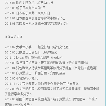
2016.01 關西北陸親子小資自助12日
2016.08 親子日本九州自助8日
2017.08 日本親子東北＋東京16日
2018.01 日本關西奈良名古屋賞雪小旅行10日
2018.08 吉隆坡＋西班牙親子朝聖之路旅行17日
演講專訪記錄
2014.07 大手牽小手，一起旅行趣（新竹文化局）
2015.06 北歐瑞士自駕旅行（飛達旅遊）
2015.10 kkday旅行學分聯合講座（Kodak）
2016.03 看見孩子的華麗，親子背包行動教養（新竹東門國小）
2016.04 背包歐洲旅行漫步萬種風華旅行分享講座（台電輸工處邀請）
2016.04 欣旅遊講堂，韓國首爾，亮眼的星星
2016.05 小資旅行這樣玩
2016.11 台北市立教育大學師培中心-地理寰宇世界演講
2017.03 台北市新和國小校園演講：親子旅遊與教養講座｜新和國小親
子旅行樂趣多分享～
2017.03 桃園市內壢國中校園演講：親子旅遊講座|內壢國中・與孩子一
起旅行～花絮分享～