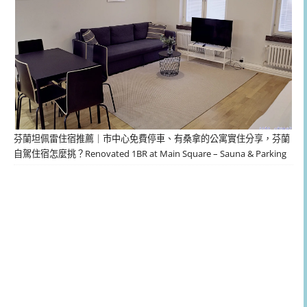
芬蘭坦佩雷住宿推薦｜市中心免費停車、有桑拿的公寓實住分享，芬蘭
自駕住宿怎麼挑？Renovated 1BR at Main Square – Sauna & Parking