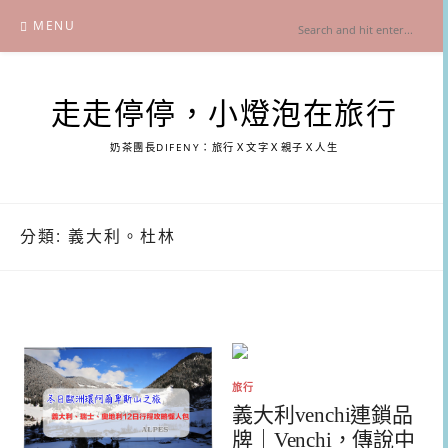
Skip
MENU
to
content
走走停停，小燈泡在旅行
奶茶團長DIFENY：旅行Ｘ文字Ｘ親子Ｘ人生
分類:
義大利。杜林
旅行
義大利venchi連鎖品
牌｜Venchi，傳說中