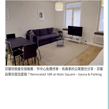
芬蘭坦佩雷住宿推薦｜市中心免費停車、有桑拿的公寓實住分享，芬蘭
自駕住宿怎麼挑？Renovated 1BR at Main Square – Sauna & Parking