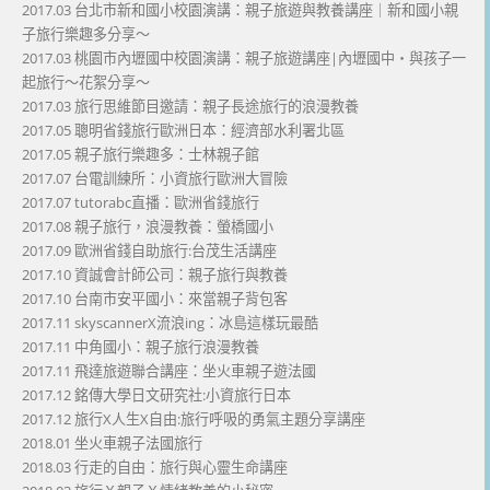
2017.03 台北市新和國小校園演講：親子旅遊與教養講座｜新和國小親
子旅行樂趣多分享～
2017.03 桃園市內壢國中校園演講：親子旅遊講座|內壢國中・與孩子一
起旅行～花絮分享～
2017.03 旅行思維節目邀請：親子長途旅行的浪漫教養
2017.05 聰明省錢旅行歐洲日本：經濟部水利署北區
2017.05 親子旅行樂趣多：士林親子館
2017.07 台電訓練所：小資旅行歐洲大冒險
2017.07 tutorabc直播：歐洲省錢旅行
2017.08 親子旅行，浪漫教養：螢橋國小
2017.09 歐洲省錢自助旅行:台茂生活講座
2017.10 資誠會計師公司：親子旅行與教養
2017.10 台南市安平國小：來當親子背包客
2017.11 skyscannerX流浪ing：冰島這樣玩最酷
2017.11 中角國小：親子旅行浪漫教養
2017.11 飛達旅遊聯合講座：坐火車親子遊法國
2017.12 銘傳大學日文研究社:小資旅行日本
2017.12 旅行X人生X自由:旅行呼吸的勇氣主題分享講座
2018.01 坐火車親子法國旅行
2018.03 行走的自由：旅行與心靈生命講座