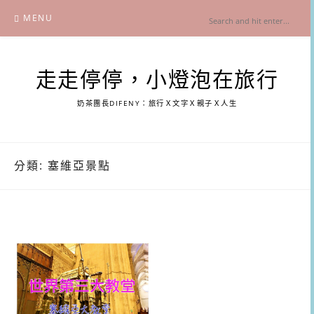
Skip
MENU
to
content
走走停停，小燈泡在旅行
奶茶團長DIFENY：旅行Ｘ文字Ｘ親子Ｘ人生
分類:
塞維亞景點