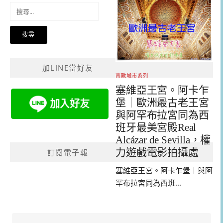
搜
尋
關
鍵
字:
加LINE當好友
南歐城市系列
塞維亞王宮。阿卡乍
堡｜歐洲最古老王宮
與阿罕布拉宮同為西
班牙最美宮殿Real
Alcázar de Sevilla，權
力遊戲電影拍攝處
訂閱電子報
塞維亞王宮。阿卡乍堡｜與阿
罕布拉宮同為西班...