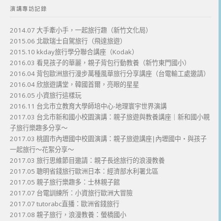
演講專訪記錄
2014.07 大手牽小手，一起旅行趣（新竹文化局）
2015.06 北歐瑞士自駕旅行（飛達旅遊）
2015.10 kkday旅行學分聯合講座（Kodak）
2016.03 看見孩子的華麗，親子背包行動教養（新竹東門國小）
2016.04 背包歐洲旅行漫步萬種風華旅行分享講座（台電輸工處邀請）
2016.04 欣旅遊講堂，韓國首爾，亮眼的星星
2016.05 小資旅行這樣玩
2016.11 台北市立教育大學師培中心-地理寰宇世界演講
2017.03 台北市新和國小校園演講：親子旅遊與教養講座｜新和國小親
子旅行樂趣多分享～
2017.03 桃園市內壢國中校園演講：親子旅遊講座|內壢國中・與孩子
一起旅行～花絮分享～
2017.03 旅行思維節目邀請：親子長途旅行的浪漫教養
2017.05 聰明省錢旅行歐洲日本：經濟部水利署北區
2017.05 親子旅行樂趣多：士林親子館
2017.07 台電訓練所：小資旅行歐洲大冒險
2017.07 tutorabc直播：歐洲省錢旅行
2017.08 親子旅行，浪漫教養：螢橋國小