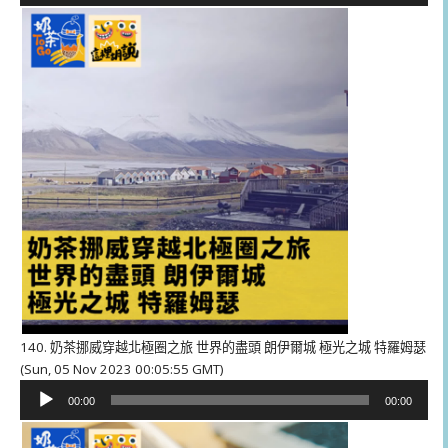
播
放
器
140. 奶茶挪威穿越北極圈之旅 世界的盡頭 朗伊爾城 極光之城 特羅姆瑟
(Sun, 05 Nov 2023 00:05:55 GMT)
音
00:00
00:00
訊
播