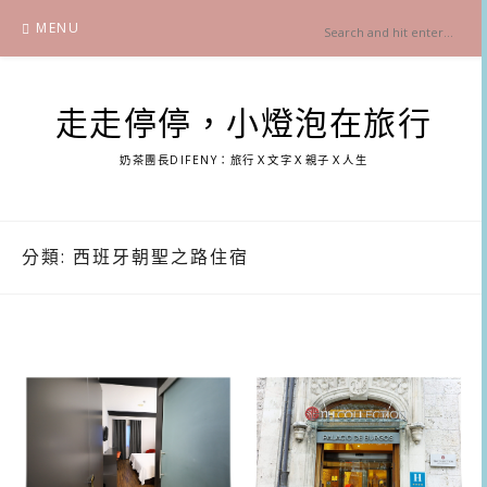
Skip
MENU
to
content
走走停停，小燈泡在旅行
奶茶團長DIFENY：旅行Ｘ文字Ｘ親子Ｘ人生
分類:
西班牙朝聖之路住宿