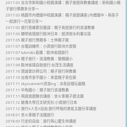
2017.03 台北市新和國小校園演講：親子旅遊與教養講座｜新和國小親
子旅行樂趣多分享～
2017.03 桃園市內壢國中校園演講：親子旅遊講座|內壢國中・與孩子
一起旅行～花絮分享～
2017.03 旅行思維節目邀請：親子長途旅行的浪漫教養
2017.05 聰明省錢旅行歐洲日本：經濟部水利署北區
2017.05 親子旅行樂趣多：士林親子館
2017.07 台電訓練所：小資旅行歐洲大冒險
2017.07 tutorabc直播：歐洲省錢旅行
2017.08 親子旅行，浪漫教養：螢橋國小
2017.09 歐洲省錢自助旅行:台茂生活講座
2017.10 資誠會計師公司：親子旅行與教養
2017.10 台南市安平國小：來當親子背包客
2017.11 skyscannerX流浪ing：冰島這樣玩最酷
2017.11 中角國小：親子旅行浪漫教養
2017.11 飛達旅遊聯合講座：坐火車親子遊法國
2017.12 銘傳大學日文研究社:小資旅行日本
2017.12 旅行X人生X自由:旅行呼吸的勇氣主題分享講座
2018.01 坐火車親子法國旅行
2018.03 行走的自由：旅行與心靈生命講座