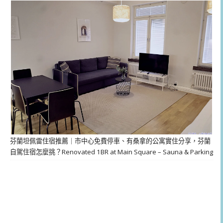
芬蘭坦佩雷住宿推薦｜市中心免費停車、有桑拿的公寓實住分享，芬蘭
自駕住宿怎麼挑？Renovated 1BR at Main Square – Sauna & Parking