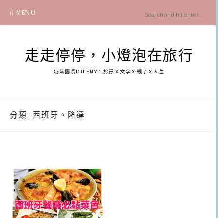
Skip
MENU
to
content
走走停停，小燈泡在旅行
奶茶團長DIFENY：旅行Ｘ文字Ｘ親子Ｘ人生
分類:
西班牙。隆達