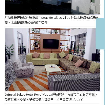
芬蘭凱米玻璃屋住宿推薦｜Seaside Glass Villas 住進北極海旁的玻璃
屋，冰雪城堡與破冰船就在旁邊
Original Sokos Hotel Royal Vaasa住宿開箱｜瓦薩市中心飯店推薦，
免費停車、桑拿、早餐豐盛，芬蘭自由行自駕首選（2026）