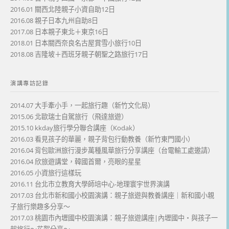
2016.01 關西北陸親子小資自助12日
2016.08 親子日本九州自助8日
2017.08 日本親子東北＋東京16日
2018.01 日本關西奈良名古屋賞雪小旅行10日
2018.08 吉隆坡＋西班牙親子朝聖之路旅行17日
演講專訪記錄
2014.07 大手牽小手，一起旅行趣（新竹文化局）
2015.06 北歐瑞士自駕旅行（飛達旅遊）
2015.10 kkday旅行學分聯合講座（Kodak）
2016.03 看見孩子的華麗，親子背包行動教養（新竹東門國小）
2016.04 背包歐洲旅行漫步萬種風華旅行分享講座（台電輸工處邀請）
2016.04 欣旅遊講堂，韓國首爾，亮眼的星星
2016.05 小資旅行這樣玩
2016.11 台北市立教育大學師培中心-地理寰宇世界演講
2017.03 台北市新和國小校園演講：親子旅遊與教養講座｜新和國小親
子旅行樂趣多分享～
2017.03 桃園市內壢國中校園演講：親子旅遊講座|內壢國中・與孩子一
起旅行～花絮分享～