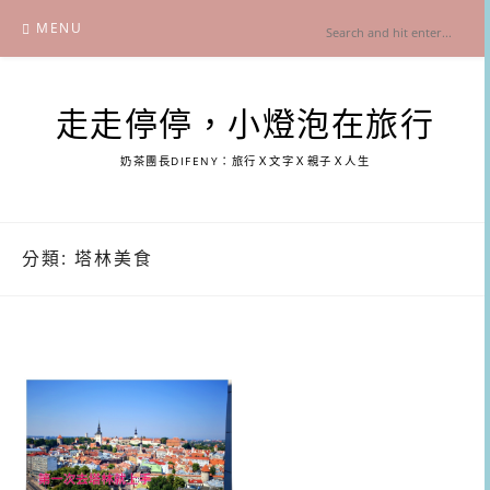
Skip
MENU
to
content
走走停停，小燈泡在旅行
奶茶團長DIFENY：旅行Ｘ文字Ｘ親子Ｘ人生
分類:
塔林美食