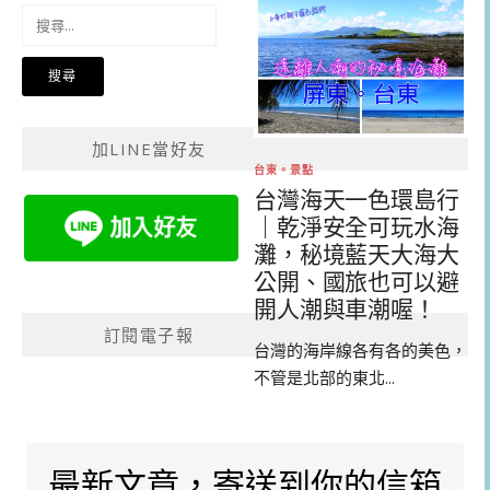
搜
尋
關
鍵
字:
加LINE當好友
台東。景點
台灣海天一色環島行
｜乾淨安全可玩水海
灘，秘境藍天大海大
公開、國旅也可以避
開人潮與車潮喔！
訂閱電子報
台灣的海岸線各有各的美色，
不管是北部的東北...
最新文章，寄送到你的信箱