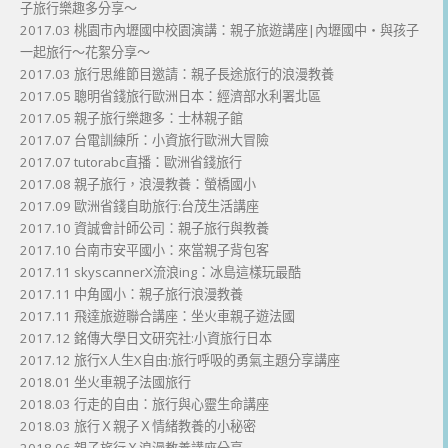
子旅行樂趣多分享～
2017.03 桃園市內壢國中校園演講：親子旅遊講座|內壢國中・與孩子
一起旅行～花絮分享～
2017.03 旅行思維節目邀請：親子長途旅行的浪漫教養
2017.05 聰明省錢旅行歐洲日本：經濟部水利署北區
2017.05 親子旅行樂趣多：士林親子館
2017.07 台電訓練所：小資旅行歐洲大冒險
2017.07 tutorabc直播：歐洲省錢旅行
2017.08 親子旅行，浪漫教養：螢橋國小
2017.09 歐洲省錢自助旅行:台茂生活講座
2017.10 資誠會計師公司：親子旅行與教養
2017.10 台南市安平國小：來當親子背包客
2017.11 skyscannerX流浪ing：冰島這樣玩最酷
2017.11 中角國小：親子旅行浪漫教養
2017.11 飛達旅遊聯合講座：坐火車親子遊法國
2017.12 銘傳大學日文研究社:小資旅行日本
2017.12 旅行X人生X自由:旅行呼吸的勇氣主題分享講座
2018.01 坐火車親子法國旅行
2018.03 行走的自由：旅行與心靈生命講座
2018.03 旅行Ｘ親子Ｘ情緒教養的小秘密