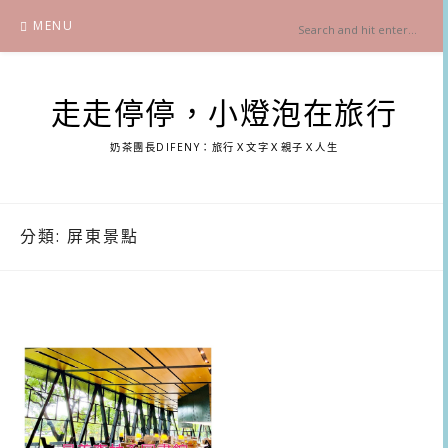
Skip
MENU
to
content
走走停停，小燈泡在旅行
奶茶團長DIFENY：旅行Ｘ文字Ｘ親子Ｘ人生
分類:
屏東景點