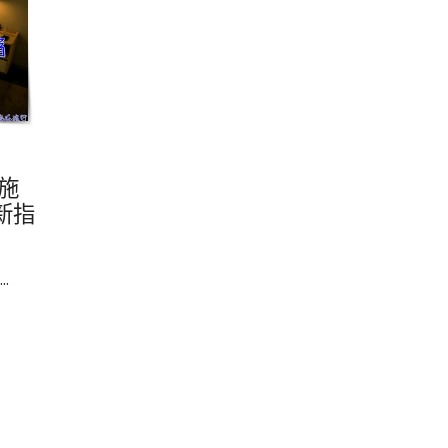
施
新指
.