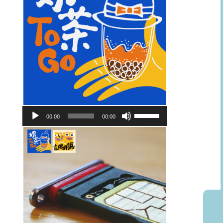
音
使
00:00
00:00
訊
用
播
向
放
上/
器
向
下
鍵
以
提
高