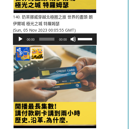
低
音
量。
140. 奶茶挪威穿越北極圈之旅 世界的盡頭 朗
伊爾城 極光之城 特羅姆瑟
(Sun, 05 Nov 2023 00:05:55 GMT)
音
使
00:00
00:00
訊
用
播
向
放
上/
器
向
下
鍵
以
提
高
或
降
低
音