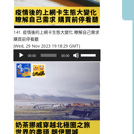
或
降
低
音
量。
141. 疫情後的上網卡生態大變化 瞭解自己需求
購買前停看聽
(Wed, 29 Nov 2023 19:18:29 GMT)
音
使
00:00
00:00
訊
用
播
向
放
上/
器
向
下
鍵
以
提
高
或
降