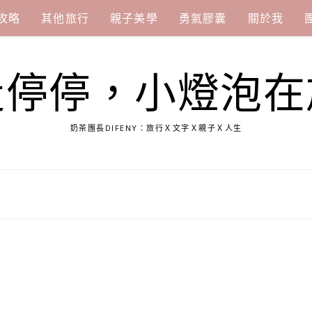
攻略
其他旅行
親子美學
勇氣膠囊
關於我
走停停，小燈泡在
奶茶團長DIFENY：旅行Ｘ文字Ｘ親子Ｘ人生