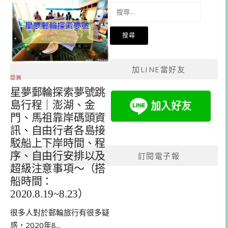
搜
尋
關
鍵
字:
加LINE當好友
亞洲
星夢郵輪探索夢號跳
島行程｜澎湖、金
門、馬祖靠岸碼頭資
訊、自由行者各島接
駁船上下岸時間、程
序、自由行安排以及
訂閱電子報
超級注意事項～（搭
船時間：
2020.8.19~8.23）
很多人對於郵輪旅行有很多疑
惑，2020年8...