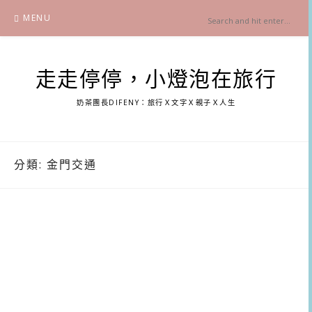
Skip
MENU
to
content
走走停停，小燈泡在旅行
奶茶團長DIFENY：旅行Ｘ文字Ｘ親子Ｘ人生
分類:
金門交通