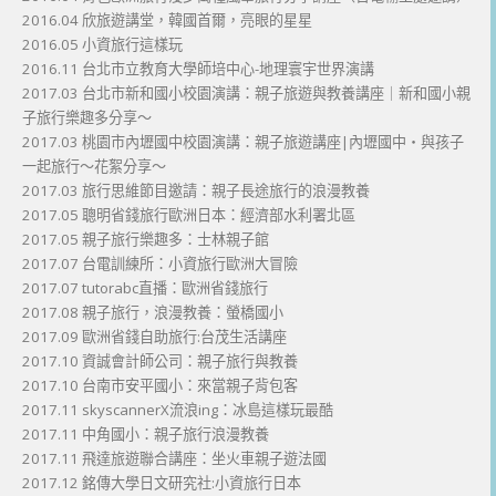
2016.04 欣旅遊講堂，韓國首爾，亮眼的星星
2016.05 小資旅行這樣玩
2016.11 台北市立教育大學師培中心-地理寰宇世界演講
2017.03 台北市新和國小校園演講：親子旅遊與教養講座｜新和國小親
子旅行樂趣多分享～
2017.03 桃園市內壢國中校園演講：親子旅遊講座|內壢國中・與孩子
一起旅行～花絮分享～
2017.03 旅行思維節目邀請：親子長途旅行的浪漫教養
2017.05 聰明省錢旅行歐洲日本：經濟部水利署北區
2017.05 親子旅行樂趣多：士林親子館
2017.07 台電訓練所：小資旅行歐洲大冒險
2017.07 tutorabc直播：歐洲省錢旅行
2017.08 親子旅行，浪漫教養：螢橋國小
2017.09 歐洲省錢自助旅行:台茂生活講座
2017.10 資誠會計師公司：親子旅行與教養
2017.10 台南市安平國小：來當親子背包客
2017.11 skyscannerX流浪ing：冰島這樣玩最酷
2017.11 中角國小：親子旅行浪漫教養
2017.11 飛達旅遊聯合講座：坐火車親子遊法國
2017.12 銘傳大學日文研究社:小資旅行日本