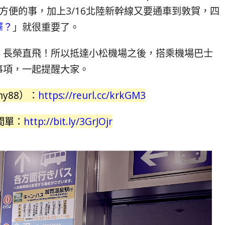
方便的事，加上3/16北陸新幹線又要通車到敦賀，四
澤？
」就很重要了。
，長榮直飛！所以抵達小松機場之後，搭乘機場巴士
事項，一起提醒大家。
y88）：
https://reurl.cc/krkGM3
間單：
http://bit.ly/3GrJOjr