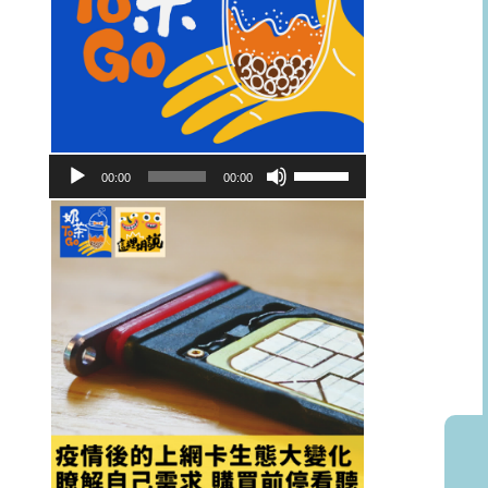
音
使
00:00
00:00
訊
用
播
向
放
上/
器
向
下
鍵
以
提
高
或
降
低