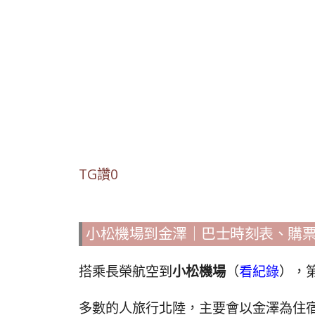
TG讚0
小松機場到金澤｜巴士時刻表、購
搭乘長榮航空到
小松機場
（
看紀錄
），
多數的人旅行北陸，主要會以金澤為住宿