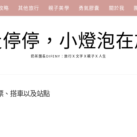
攻略
其他旅行
親子美學
勇氣膠囊
關於我
走停停，小燈泡在
奶茶團長DIFENY：旅行Ｘ文字Ｘ親子Ｘ人生
票、搭車以及站點