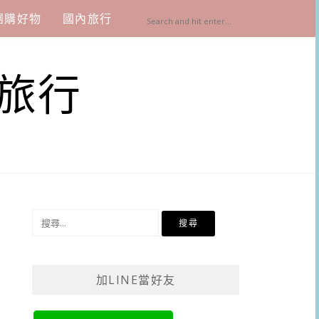
團購好物
國內旅行
旅行
搜
尋
關
鍵
加LINE當好友
字: