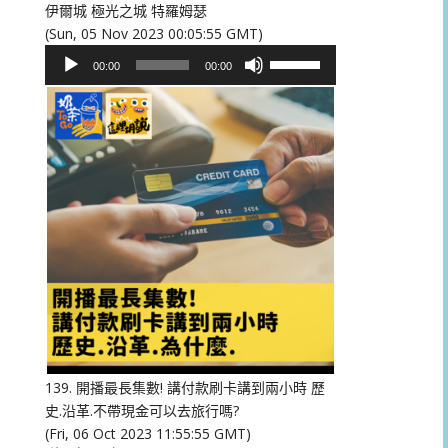
伊爾城 極光之城 特羅姆瑟
(Sun, 05 Nov 2023 00:05:55 GMT)
音
使
00:00
00:00
訊
用
播
向
放
上/
器
向
下
鍵
以
提
高
或
降
低
音
量。
139. 開播最長集數! 講付款刷卡講到兩小時 歷
史.沿革.不帶現金可以去旅行嗎?
(Fri, 06 Oct 2023 11:55:55 GMT)