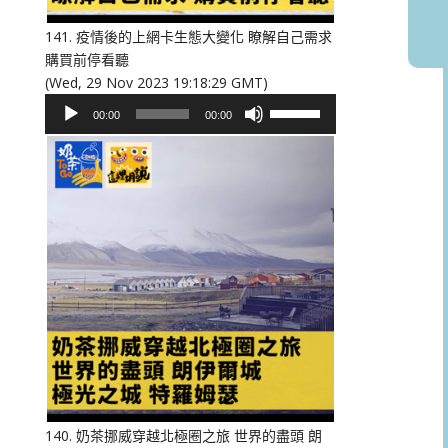
音
量。
141. 疫情後的上網卡生態大變化 瞭解自己需求
購買前停看聽
(Wed, 29 Nov 2023 19:18:29 GMT)
音
使
00:00
00:00
訊
用
播
向
放
上/
器
向
下
鍵
以
提
高
或
降
低
音
量。
140. 奶茶挪威穿越北極圈之旅 世界的盡頭 朗