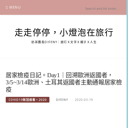
Skip
MENU
to
content
走走停停，小燈泡在旅行
奶茶團長DIFENY：旅行Ｘ文字Ｘ親子Ｘ人生
居家檢疫日記。Day1｜回溯歐洲返國者，
3/5~3/14歐洲、土耳其返國者主動通報居家檢
疫
COVID19新冠病毒。2020
DIFENY
2020-03-19