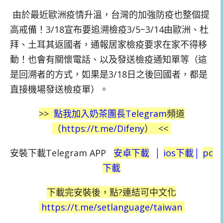
由於最近歐洲疫情升溫，台灣的加強防疫也整個提
高戒備！3/18宣布要追溯檢疫3/5~3/14由歐洲、杜
拜、土耳其返國者，通報居家檢疫要求在家不得移
動！也會有關懷電話、以及發送檢疫通知單等（這
是回溯者的方式，如果是3/18日之後回國者，都是
直接機場發送檢疫單）。
>>
點我加入奶茶團長
Telegram
頻道
（
https://t.me/Difeny
）
<<
安裝下載Telegram APP
安卓下載
│
ios
下載
│
pc
下載
下載完安裝後，點?連結可中文化
https://t.me/setlanguage/taiwan