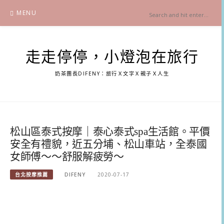
Skip
MENU
to
content
走走停停，小燈泡在旅行
奶茶團長DIFENY：旅行Ｘ文字Ｘ親子Ｘ人生
松山區泰式按摩｜泰心泰式spa生活館。平價
安全有禮貌，近五分埔、松山車站，全泰國
女師傅～～舒服解疲勞～
台北按摩推薦
DIFENY
2020-07-17