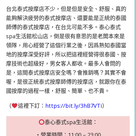
台北泰式按摩店不少，但是但是安全、舒服、真的
能夠解決疲勞的泰式按摩店、還要能是正統的泰國
師傅的泰式按摩店，在台北可能不多。泰心泰式
spa生活館松山店，倒是很有意思的是老闆本來是
領隊，用心經營了這個行業之後，因爲熟知泰國當
地的按摩深受好評，所以把這裡經營得很泰國、按
摩技術也超級好，男女客人都收。最多人會問的
是，這間泰式按摩店安全嗎？會推銷嗎？其實不會
喔，是很正統泰式按摩師傅的按摩店，就跟你在泰
國按摩的過程一樣，舒服、簡單、也不貴。
（
這裡下訂：
https://bit.ly/3hB7VTi
）
泰心泰式spa生活館：
・營業時間：11:00 – 23:00