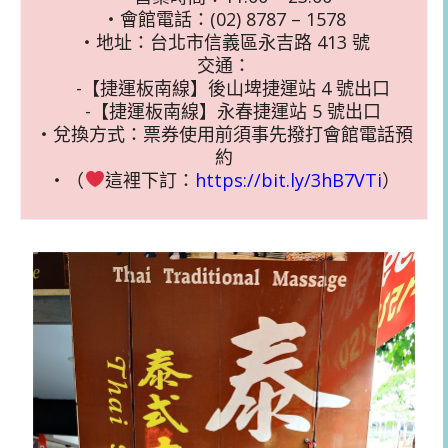
・會館電話：(02) 8787 – 1578
・地址：台北市信義區永吉路 413 號
交通：
-【捷運板南線】後山埤捷運站 4 號出口
-【捷運板南線】永春捷運站 5 號出口
・兌換方式：票券使用前須事先撥打會館電話預
約
・（
這裡下訂：
https://bit.ly/3hB7VTi
）