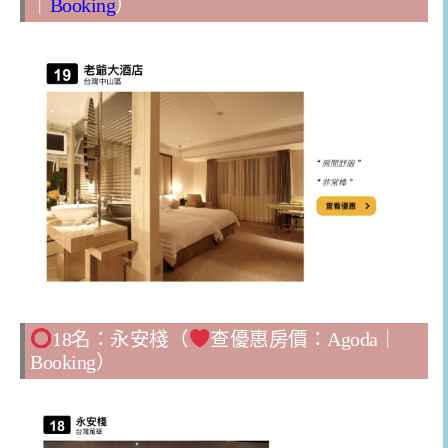
｜
Booking
）
18名：永安棧（
查優惠房價：
Agoda
｜
Booking
）