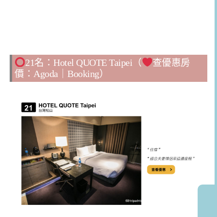
21名：Hotel QUOTE Taipei（
查優惠房
價：
Agoda
｜
Booking
）