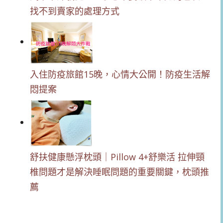
找不到賣家的處理方式
入住防疫旅館15晚，心情大公開！防疫生活解
悶提案
舒扶健康懸浮枕頭｜Pillow 4+舒樂活 拉伸頸
椎問題才是解決睡眠問題的重要關鍵，枕頭推
薦