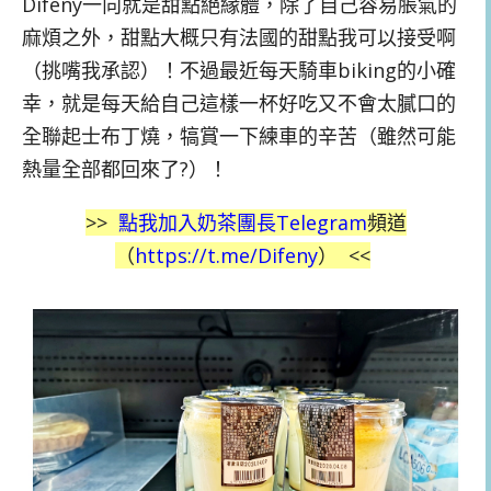
Difeny一向就是甜點絕緣體，除了自己容易脹氣的
麻煩之外，甜點大概只有法國的甜點我可以接受啊
（挑嘴我承認）！不過最近每天騎車biking的小確
幸，就是每天給自己這樣一杯好吃又不會太膩口的
全聯起士布丁燒，犒賞一下練車的辛苦（雖然可能
熱量全部都回來了?）！
>>
點我加入奶茶團長
Telegram
頻道
（
https://t.me/Difeny
）
<<