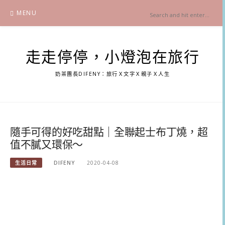
Skip
MENU
to
content
走走停停，小燈泡在旅行
奶茶團長DIFENY：旅行Ｘ文字Ｘ親子Ｘ人生
隨手可得的好吃甜點｜全聯起士布丁燒，超
值不膩又環保～
生活日常
DIFENY
2020-04-08